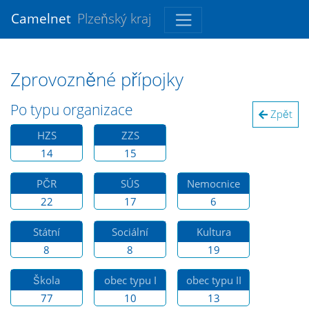
Camelnet
Plzeňský kraj
Zprovozněné přípojky
Po typu organizace
Zpět
HZS
ZZS
14
15
PČR
SÚS
Nemocnice
22
17
6
Státní
Sociální
Kultura
8
8
19
Škola
obec typu I
obec typu II
77
10
13