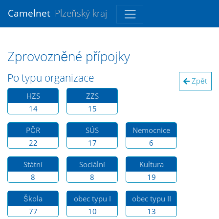
Camelnet
Plzeňský kraj
Zprovozněné přípojky
Po typu organizace
Zpět
HZS
ZZS
14
15
PČR
SÚS
Nemocnice
22
17
6
Státní
Sociální
Kultura
8
8
19
Škola
obec typu I
obec typu II
77
10
13