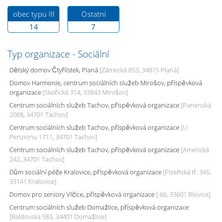
obec typu III
Ostatní
14
7
Typ organizace - Sociální
Dětský domov Čtyřlístek, Planá
[Zámecká 853, 34815 Planá]
Domov Harmonie, centrum sociálních služeb Mirošov, příspěvková
organizace
[Skořická 314, 33843 Mirošov]
Centrum sociálních služeb Tachov, příspěvková organizace
[Panenská
2068, 34701 Tachov]
Centrum sociálních služeb Tachov, příspěvková organizace
[U
Penzionu 1711, 34701 Tachov]
Centrum sociálních služeb Tachov, příspěvková organizace
[Americká
242, 34701 Tachov]
Dům sociální péče Kralovice, příspěvková organizace
[Plzeňská tř. 345,
33141 Kralovice]
Domov pro seniory Vlčice, příspěvková organizace
[ 66, 33601 Blovice]
Centrum sociálních služeb Domažlice, příspěvková organizace
[Baldovská 583, 34401 Domažlice]